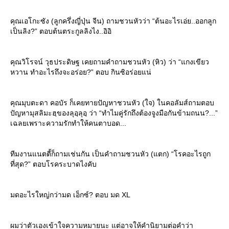
คุณเอโกะซัง (ลูกครึ่งญี่ปุ่น จีน) ถามชวนหัวว่า “ต้นอะไรเอ่ย..ออกลูก
เป็นลิง?” ตอบต้นตระกูลลิงไง..อิอิ
คุณวิโรจน์ วุธประดิษฐ เคยถามคำถามชวนหัว (หิว) ว่า “แกงเขียว
หวาน ทำอะไรถึงจะอร่อย?” ตอบ กินซิอร่อยแน่
คุณมุบตะดา คอบัร ก็เคยทายปัญหาชวนหัว (ใจ) ในคอลัมส์ถามตอบ
ปัญหามุสลิมะฮฺของลุอฺลุอฺ ว่า “ทำไมคู่รักถึงต้องจูงมือกันข้ามถนน?...”
เฉลยเพราะความรักทำให้คนตาบอด...
ทีมงานแนตตี้ก็ถามเช่นกัน เป็นคำถามชวนหัว (แตก) “โรคอะไรถูก
ที่สุด?” ตอบโรคระบาดไงคับ
มดอะไรใหญ่กว่ามด เอ็กซ์? ตอบ มด XL
ผมว่าตัวเองเข้าใจความหมายนะ แต่อาจให้คำนิยามต่อคำว่า