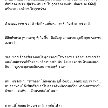
ที่แท้จริง เพราะผู้สร้างนั้นย่อมไม่ถูกสร้าง ดังนั้นเมื่อพระองค์คือผู้
สร้างพระองค์ย่อมไม่ถูกสร้าง
คำตอบอาจจะชวนหัวซักนิดแต่ก็เหมาะแล้วกับคำถามชวนหัว
มีอีกคำถาม (ชวนหัว) ที่เกิดขึ้น เมื่ออัลกุรอานอายะฮฺหนึ่งถูกประทาน
ลงมาว่า
“และพวกเจ้าจงรีบเร่งกันไปสู่การอภัยโทษจากพระเจ้าอของพวกเจ้า
ละไปสู่สวรรค์ซึ่งความกว้างของมันนั้น คือบรรดาชั้นฟ้าและแผ่น
ดิน...” ซูเราะฮฺอาละอิมรอน อายะฮฺที่ ๑๓๓
หนุ่มมุชริกนาม “ฮัรกอล” ได้ฟังอายะฮฺนี้ จึงเขียนจดหมายมาหาท่าน
นบีว่า “ท่านได้เรียกร้องเราไปสวรรค์ที่มีความกว้างเท่ากับบรรดาชั้น
ฟ้าและแผ่นดิน..แล้วนรกล่ะไปไหน?”
ท่านนบีได้ตอบ (แบบชวนหัว) กลับไปว่า