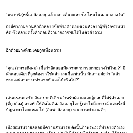
“มหาบริสุทธิ์แด่อัลลอฮฺ แล้วกลางคืนล่ะหายไปไหนในตอนกลางวัน”
ังมีคำถามชวนหัวอีกหลายข้อที่รอคำตอบชวนหัวจากผู้ที่รู้จักชวนหัว
คิด ซึ่งหลายครั้งคำตอบที่ว่ายากอาจพบได้ในตัวคำถาม
อีกตัวอย่างที่ผมเคยถูกเพื่อนถาม
“คุณ (หมายถึงผม) เชื่อว่าอัลลอฮฺมีความสามารถทุกอย่างใช่ไหม?” มี
คำตอบเดียวที่ถูกต้องว่าใช่แล้ว ผมเชื่อเช่นนั้น มันถามต่อว่า “แล้ว
พระองค์สามารถทำลายตัวเองได้หรือไม่?”
เล่นแรงนะครับ อันตรายทีเดียวสำหรับผู้ถามและผู้ตอบที่ไม่รู้คำตอบ
(ที่ถูกต้อง) อาจทำให้คิดไม่ดีต่ออัลลอฮฺโดยรู้เท่าไม่ถึงการณ์ แต่ครั้งนี้
ปัญหาคาใจจะหมดไป (อินชาอัลลอฮฺ) หากอ่านคำถามดีๆ
เมื่อยอมรับว่าอัลลอฮฺมีความสามารถ ดังนั้นถ้าพระองค์ทำลายตัวเอง