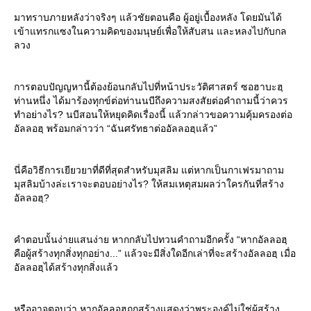
มาทราบภายหลังว่าจริงๆ แล้วชัยตอนคือ ผู้อยู่เบื้องหลัง โดยมันได้
เข้าแทรกแซงในความคิดของมนุษย์เพื่อให้สับสน และหลงไปกับกล
ลวง
การตอบปัญญหานี้ต้องย้อนกลับไปที่หน้าประวัติศาสตร์ ซอฮาบะฮฺ
ท่านหนึ่ง ได้มาร้องทุกข์ต่อท่านนบีถึงความสงสัยต่อคำถามนี้ว่าควร
ทำอย่างไร? นบีสอนให้หยุดคิดเรื่องนี้ แล้วกล่าวขอความคุ้มครองต่อ
อัลลอฮฺ พร้อมกล่าวว่า “ฉันศรัทธาต่ออัลลอฮฺแล้ว”
นี่คือวิธีการเยียวยาที่ดีที่สุดสำหรับมุสลิม แต่หากเป็นกาเฟรมาถาม
มุสลิมบ้างล่ะเราจะตอบอย่างไร? ให้สมเหตุสมผลว่าใครกันที่สร้าง
อัลลอฮฺ?
คำตอบนั้นง่ายแสนง่าย หากกลับไปทวนคำถามอีกครั้ง “หากอัลลอฮฺ
คือผู้สร้างทุกสิ่งทุกอย่าง...” แล้วจะมีสิ่งใดอีกเล่าที่จะสร้างอัลลอฮฺ เมื่อ
อัลลอฮฺได้สร้างทุกสิ่งแล้ว
หรืออาจตอบว่า หากอัลลอฮฺถูกสร้างแสดงว่าพระองค์ไม่ใช่ผู้สร้าง