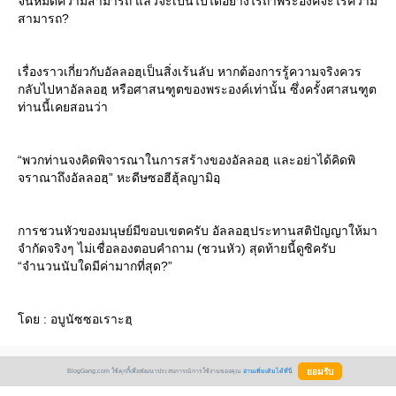
จนหมดความสามารถ แล้วจะเป็นไปได้อย่างไรถ้าพระองค์จะไร้ความ
สามารถ?
เรื่องราวเกี่ยวกับอัลลอฮฺเป็นสิ่งเร้นลับ หากต้องการรู้ความจริงควร
กลับไปหาอัลลอฮฺ หรือศาสนฑูตของพระองค์เท่านั้น ซึ่งครั้งศาสนฑูต
ท่านนี้เคยสอนว่า
“พวกท่านจงคิดพิจารณาในการสร้างของอัลลอฮฺ และอย่าได้คิดพิ
จราณาถึงอัลลอฮฺ” หะดีษซอฮีฮุ้ลญามิอฺ
การชวนหัวของมนุษย์มีขอบเขตครับ อัลลอฮฺประทานสติปัญญาให้มา
จำกัดจริงๆ ไม่เชื่อลองตอบคำถาม (ชวนหัว) สุดท้ายนี้ดูซิครับ
“จำนวนนับใดมีค่ามากที่สุด?”
ดย : อบูนัซซอเราะฮฺ
Create Date :
14 พฤศจิกายน 2550
BlogGang.com ใช้คุกกี้เพื่อพัฒนาประสบการณ์การใช้งานของคุณ
อ่านเพิ่มเติมได้ที่นี่
Last Update :
14 พฤศจิกายน 2550 0:18:24 น.
Counter :
Pageviews.
Comments :
1