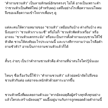
“คำถามชวนหัว” เป็นลายลักษณ์อักษรตรงๆ ไม่ได้ อาจเป็นเพราะคำ
ว่าชวนหัวเป็นศัพท์ใหม่ (สำหรับผม) แต่ถึงอย่างไรเพื่อความแน่ใจผม
จึงขอเฉลี่ยความเข้าใจจากเพื่อนๆ ดู
ต่ละคนให้ความหมายของ “ชวนหัว” เหมือนกันบ้าง ต่างกันบ้าง คน
นึงบอกว่า “ชวนหัวเราะนะซี” หรือไม่ก็ “ชวนหัวฟัดหัวเหวี่ยง” หรือ
อาจจะ “ชวนหัวแตกกระมัง” หรือจะเป็นการตั้งคำถามแบบชวนให้ใช้
หัวคิด ชวนให้สงสัยอะไรประมาณนี้ และบางทีการถามว่าอะไรคือคำ
ถามชัวหัว? อาจเป็นการถามชวนหัวแล้วก็ได้
สั้นๆ ง่ายๆ เป็นว่าคำถามชวนหัวคือ คำถามที่น่าสนใจใคร่รู้นั่นเอง
ไหนๆ ชื่อเรื่องวันนี้ใช้ว่า “คำถามชวนหัว” แล้วย่อหน้าถัดไปจึงขอ
ชวนหัวกันต่อ แต่อาจจะหนักหัวด้วยสาระมากขึ้น
ชวนหัวหนึ่งที่ผมเคยถามตัวเอง “หากอัลลอฮฺคือผู้สร้างทุกสิ่งทุกอย่าง
ล้วใครล่ะสร้างอัลลอฮฺ?” ผมอึ้งอยู่นานกับการถูกหยอดด้วยคำถามนี้